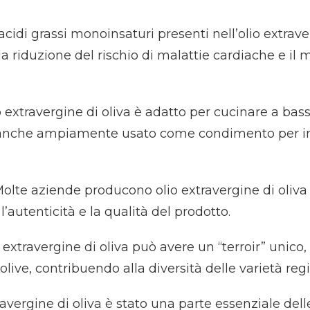
i acidi grassi monoinsaturi presenti nell’olio extra
i la riduzione del rischio di malattie cardiache e i
lio extravergine di oliva è adatto per cucinare a b
È anche ampiamente usato come condimento per ins
olte aziende producono olio extravergine di oliva 
’autenticità e la qualità del prodotto.
 extravergine di oliva può avere un “terroir” unico, 
olive, contribuendo alla diversità delle varietà regi
ravergine di oliva è stato una parte essenziale del