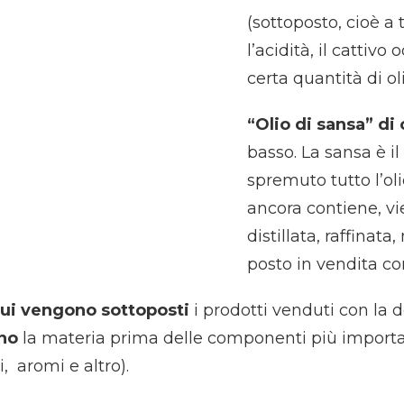
(sottoposto, cioè a
l’acidità, il cattiv
certa quantità di ol
“Olio di sansa” di 
basso. La sansa è i
spremuto tutto l’oli
ancora contiene, vi
distillata, raffinat
posto in vendita com
 cui vengono sottoposti
i prodotti venduti con l
ono
la materia prima delle componenti più importan
i, aromi e altro).