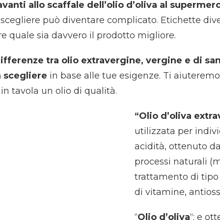
anti allo scaffale dell’olio d’oliva al supermer
, scegliere può diventare complicato. Etichette dive
re quale sia davvero il prodotto migliore.
differenze tra olio extravergine, vergine e di sa
a scegliere
in base alle tue esigenze. Ti aiuteremo
 tavola un olio di qualità.
“Olio d’oliva extr
utilizzata per indiv
acidità, ottenuto d
processi naturali (
trattamento di tipo
di vitamine, antioss
“
Olio d’oliva
“: e ot