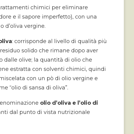
 trattamenti chimici per eliminare
o odore e il sapore imperfetto), con una
io d’oliva vergine.
oliva
: corrisponde al livello di qualità più
l residuo solido che rimane dopo aver
o dalle olive; la quantità di olio che
ene estratta con solventi chimici, quindi
a, miscelata con un pò di olio vergine e
e “olio di sansa di oliva”.
a denominazione
olio d’oliva e l’olio di
ti dal punto di vista nutrizionale