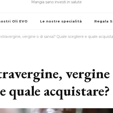
Mangia sano investi in salute
nostri Oli EVO
Le nostre specialità
Regala S
: extravergine, vergine o di sansa? Quale scegliere e quale acquist
travergine, vergine
 e quale acquistare?