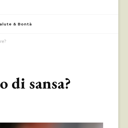
alute & Bontà
are?
 o di sansa?