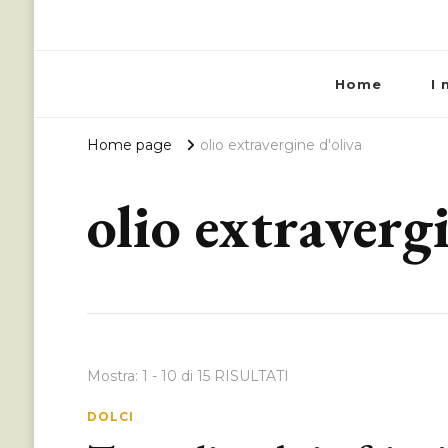
Home
I 
Home page
olio extravergine d'oliva
olio extraverg
Mostra: 1 - 10 di 15 RISULTATI
DOLCI